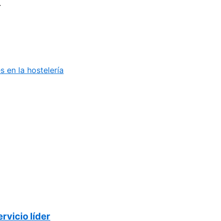
.
s en la hostelería
vicio líder