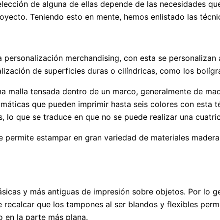
lección de alguna de ellas depende de las necesidades que
oyecto. Teniendo esto en mente, hemos enlistado las técni
 personalización merchandising, con esta se personalizan a
ización de superficies duras o cilíndricas, como los bolígr
e una malla tensada dentro de un marco, generalmente de mad
áticas que pueden imprimir hasta seis colores con esta té
s, lo que se traduce en que no se puede realizar una cuatri
que permite estampar en gran variedad de materiales madera
 básicas y más antiguas de impresión sobre objetos. Por lo g
ue recalcar que los tampones al ser blandos y flexibles per
o en la parte más plana.