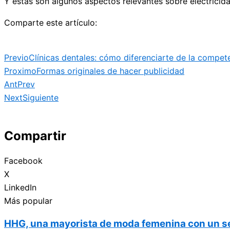
Y estas son algunos aspectos relevantes sobre electricid
Comparte este artículo:
Previo
Clínicas dentales: cómo diferenciarte de la compet
Proximo
Formas originales de hacer publicidad
Ant
Prev
Next
Siguiente
Compartir
Facebook
X
LinkedIn
Más popular
HHG, una mayorista de moda femenina con un ser