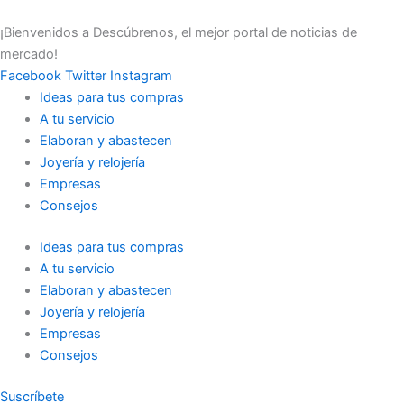
Ir
al
¡Bienvenidos a Descúbrenos, el mejor portal de noticias de
contenido
mercado!
Facebook
Twitter
Instagram
Ideas para tus compras
A tu servicio
Elaboran y abastecen
Joyería y relojería
Empresas
Consejos
Ideas para tus compras
A tu servicio
Elaboran y abastecen
Joyería y relojería
Empresas
Consejos
Suscríbete