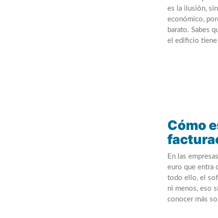
es la ilusión, 
económico, porq
barato. Sabes q
el edificio tie
Cómo es
factura
En las empresas
euro que entra d
todo ello, el so
ni menos, eso s
conocer más so