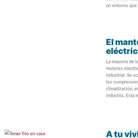
un entorno que 
El mant
eléctri
La mayoría de l
motores eléctri
industrial. Se o
los compresores
climatización, 
industria. Esta 
A tu vi