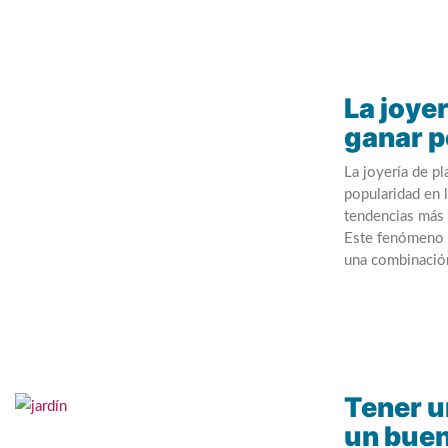
La joyer
ganar p
La joyería de p
popularidad en 
tendencias más 
Este fenómeno n
una combinación
Tener u
un buen