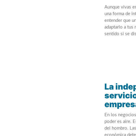
Aunque vivas en
una forma de int
entender que un
adaptarlo a tus
sentido si se d
La inde
servici
empres
En los negocios
poder es aire. E
del hombro. Las
económica deter