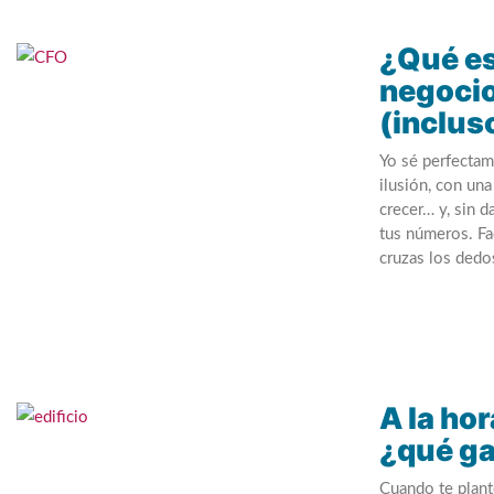
¿Qué es
negocio
(inclus
Yo sé perfecta
ilusión, con una
crecer… y, sin 
tus números. Fac
cruzas los dedos
A la hor
¿qué g
Cuando te plante