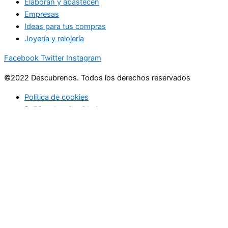
Elaboran y abastecen
Empresas
Ideas para tus compras
Joyería y relojería
Facebook
Twitter
Instagram
©2022 Descubrenos. Todos los derechos reservados
Politica de cookies
Politico de privacidad
Buscar
Buscar
lo que debe saber
en su bandeja de entrada cada mañana