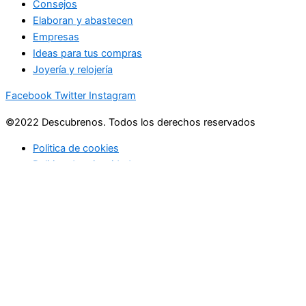
Consejos
Elaboran y abastecen
Empresas
Ideas para tus compras
Joyería y relojería
Facebook
Twitter
Instagram
©2022 Descubrenos. Todos los derechos reservados
Politica de cookies
Politico de privacidad
Buscar
Buscar
lo que debe saber
en su bandeja de entrada cada mañana