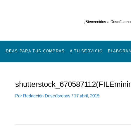
Ir
al
contenido
¡Bienvenidos a Descúbrenos
IDEAS PARA TUS COMPRAS
A TU SERVICIO
ELABORAN
shutterstock_670587112(FILEmini
Por
Redacción Descúbrenos
/
17 abril, 2019