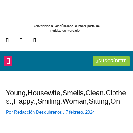
Ir
al
contenido
¡Bienvenidos a Descúbrenos, el mejor portal de
noticias de mercado!
F
T
I
a
w
n
c
i
s
e
t
t
b
t
a
SUSCRÍBETE
o
e
g
IDEAS PARA TUS COMPRAS
A TU SERVICIO
ELABORAN Y ABASTECEN
JOYERÍA Y RELOJERÍA
o
r
r
k
a
m
Young,Housewife,Smells,Clean,Clothe
s.,Happy,,Smiling,Woman,Sitting,On
Por
Redacción Descúbrenos
/
7 febrero, 2024