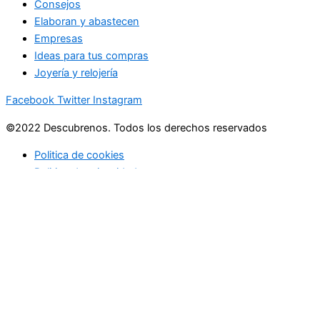
Consejos
Elaboran y abastecen
Empresas
Ideas para tus compras
Joyería y relojería
Facebook
Twitter
Instagram
©2022 Descubrenos. Todos los derechos reservados
Politica de cookies
Politico de privacidad
Buscar
Buscar
lo que debe saber
en su bandeja de entrada cada mañana