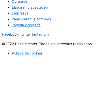
Consejos
Elaboran y abastecen
Empresas
Ideas para tus compras
Joyería y relojería
Facebook
Twitter
Instagram
©2022 Descubrenos. Todos los derechos reservados
Politica de cookies
Politico de privacidad
Buscar
Buscar
lo que debe saber
en su bandeja de entrada cada mañana