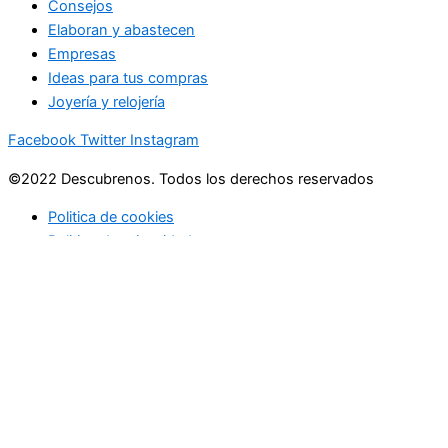
Consejos
Elaboran y abastecen
Empresas
Ideas para tus compras
Joyería y relojería
Facebook
Twitter
Instagram
©2022 Descubrenos. Todos los derechos reservados
Politica de cookies
Politico de privacidad
Buscar
Buscar
lo que debe saber
en su bandeja de entrada cada mañana