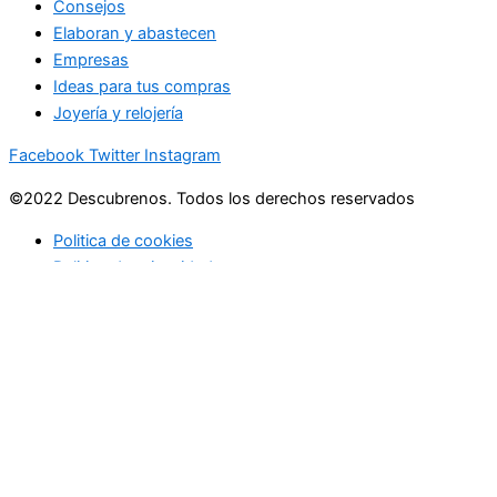
Consejos
Elaboran y abastecen
Empresas
Ideas para tus compras
Joyería y relojería
Facebook
Twitter
Instagram
©2022 Descubrenos. Todos los derechos reservados
Politica de cookies
Politico de privacidad
Buscar
Buscar
lo que debe saber
en su bandeja de entrada cada mañana