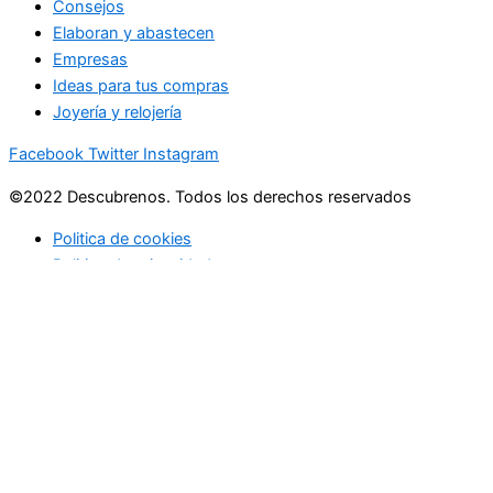
Consejos
Elaboran y abastecen
Empresas
Ideas para tus compras
Joyería y relojería
Facebook
Twitter
Instagram
©2022 Descubrenos. Todos los derechos reservados
Politica de cookies
Politico de privacidad
Buscar
Buscar
lo que debe saber
en su bandeja de entrada cada mañana