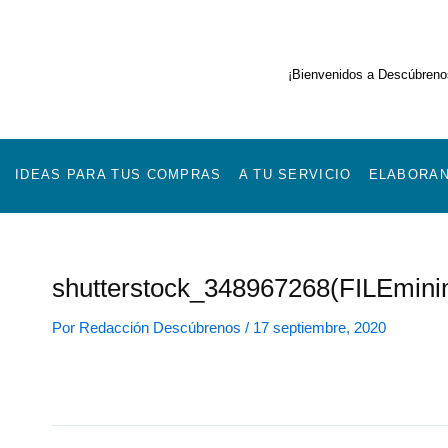
Ir
al
contenido
¡Bienvenidos a Descúbrenos
IDEAS PARA TUS COMPRAS
A TU SERVICIO
ELABORAN
shutterstock_348967268(FILEmini
Por
Redacción Descúbrenos
/
17 septiembre, 2020