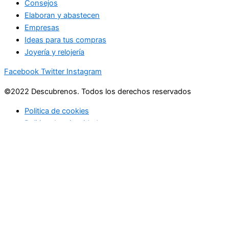
Consejos
Elaboran y abastecen
Empresas
Ideas para tus compras
Joyería y relojería
Facebook
Twitter
Instagram
©2022 Descubrenos. Todos los derechos reservados
Politica de cookies
Politico de privacidad
Buscar
Buscar
lo que debe saber
en su bandeja de entrada cada mañana