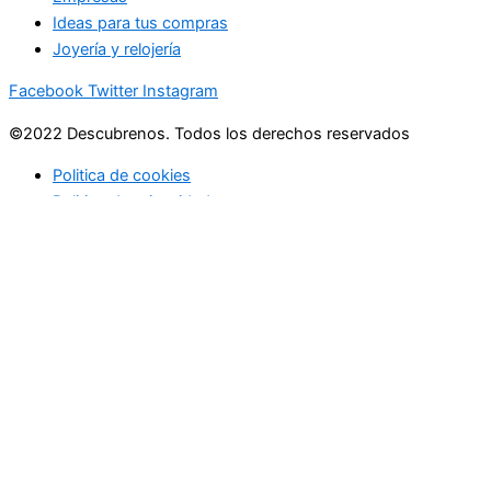
Ideas para tus compras
Joyería y relojería
Facebook
Twitter
Instagram
©2022 Descubrenos. Todos los derechos reservados
Politica de cookies
Politico de privacidad
Buscar
Buscar
lo que debe saber
en su bandeja de entrada cada mañana
SUBSCRIBITE