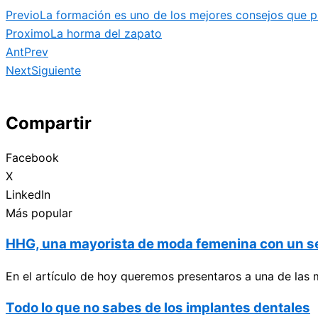
Previo
La formación es uno de los mejores consejos que pu
Proximo
La horma del zapato
Ant
Prev
Next
Siguiente
Compartir
Facebook
X
LinkedIn
Más popular
HHG, una mayorista de moda femenina con un ser
En el artículo de hoy queremos presentaros a una de las 
Todo lo que no sabes de los implantes dentales