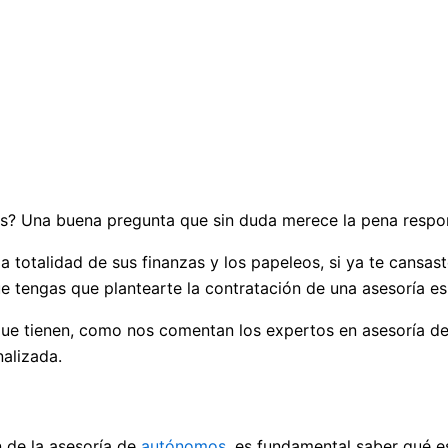
s? Una buena pregunta que sin duda merece la pena respond
a totalidad de sus finanzas y los papeleos, si ya te cansas
que tengas que plantearte la contratación de una asesoría 
o que tienen, como nos comentan los expertos en asesoría d
nalizada.
n de la asesoría de
autónomos
, es fundamental saber qué e