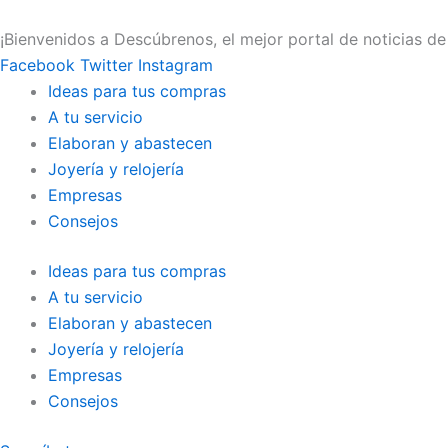
Ir
al
¡Bienvenidos a Descúbrenos, el mejor portal de noticias d
contenido
Facebook
Twitter
Instagram
Ideas para tus compras
A tu servicio
Elaboran y abastecen
Joyería y relojería
Empresas
Consejos
Ideas para tus compras
A tu servicio
Elaboran y abastecen
Joyería y relojería
Empresas
Consejos