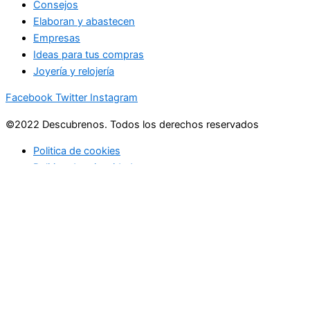
Consejos
Elaboran y abastecen
Empresas
Ideas para tus compras
Joyería y relojería
Facebook
Twitter
Instagram
©2022 Descubrenos. Todos los derechos reservados
Politica de cookies
Politico de privacidad
Buscar
Buscar
lo que debe saber
en su bandeja de entrada cada mañana