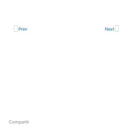
Ant
Sigu
Prev
Next
Compartir