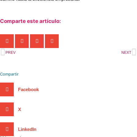
Comparte este artículo:
Ant
S
PREV
NEXT
Compartir
Facebook
X
LinkedIn