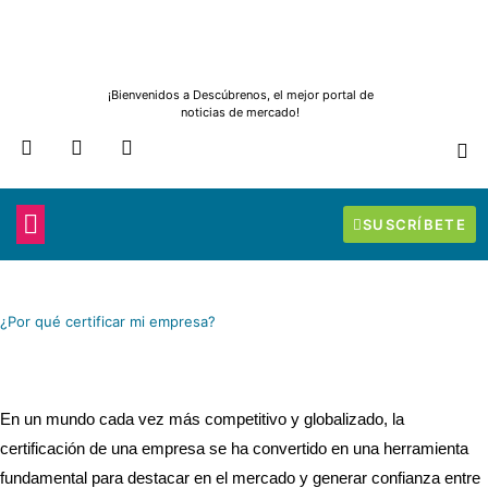
Ir
al
contenido
¡Bienvenidos a Descúbrenos, el mejor portal de
noticias de mercado!
F
T
I
a
w
n
c
i
s
e
t
t
b
t
a
SUSCRÍBETE
o
e
g
IDEAS PARA TUS COMPRAS
A TU SERVICIO
ELABORAN Y ABASTECEN
JOYERÍA Y RELOJERÍA
o
r
r
k
a
m
¿Por qué certificar mi empresa?
En un mundo cada vez más competitivo y globalizado, la
certificación de una empresa se ha convertido en una herramienta
fundamental para destacar en el mercado y generar confianza entre