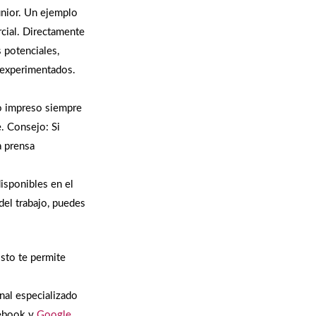
junior. Un ejemplo
rcial. Directamente
s potenciales,
 experimentados.
o impreso siempre
. Consejo: Si
a prensa
disponibles en el
del trabajo, puedes
Esto te permite
nal especializado
cebook y
Google