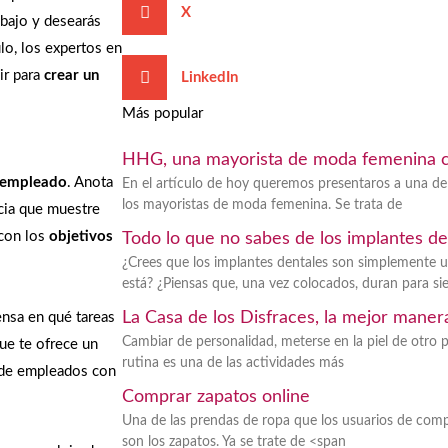
X
abajo y desearás
ulo, los expertos en
r para
crear un
LinkedIn
Más popular
HHG, una mayorista de moda femenina co
o empleado
. Anota
En el artículo de hoy queremos presentaros a una de
los mayoristas de moda femenina. Se trata de
ncia que muestre
 con los
objetivos
Todo lo que no sabes de los implantes de
¿Crees que los implantes dentales son simplemente u
está? ¿Piensas que, una vez colocados, duran para s
La Casa de los Disfraces, la mejor maner
ensa en qué tareas
Cambiar de personalidad, meterse en la piel de otro 
ue te ofrece un
rutina es una de las actividades más
 de empleados con
Comprar zapatos online
Una de las prendas de ropa que los usuarios de com
son los zapatos. Ya se trate de <span