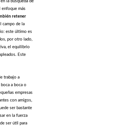
o en la búsqueda de
el enfoque más
ambién retener
el campo de la
io: este último es
os, por otro lado,
va, el equilibrio
empleados. Este
e trabajo a
 boca a boca o
pequeñas empresas
cantes con amigos,
uede ser bastante
ar en la fuerza
de ser útil para