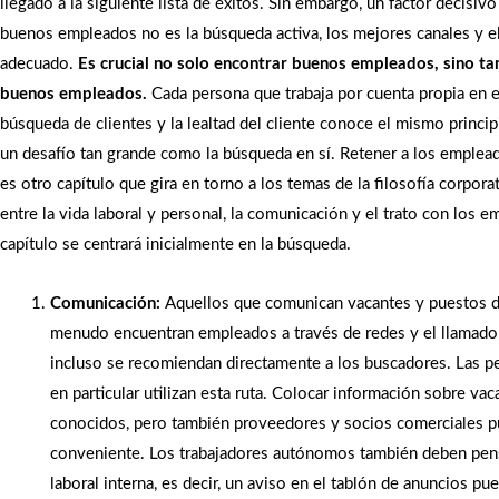
llegado a la siguiente lista de éxitos. Sin embargo, un factor decisiv
buenos empleados no es la búsqueda activa, los mejores canales y 
adecuado.
Es crucial no solo encontrar buenos empleados, sino t
buenos empleados.
Cada persona que trabaja por cuenta propia en 
búsqueda de clientes y la lealtad del cliente conoce el mismo princip
un desafío tan grande como la búsqueda en sí. Retener a los emplead
es otro capítulo que gira en torno a los temas de la filosofía corporati
entre la vida laboral y personal, la comunicación y el trato con los 
capítulo se centrará inicialmente en la búsqueda.
Comunicación:
Aquellos que comunican vacantes y puestos d
menudo encuentran empleados a través de redes y el llamado
incluso se recomiendan directamente a los buscadores. Las 
en particular utilizan esta ruta. Colocar información sobre va
conocidos, pero también proveedores y socios comerciales p
conveniente. Los trabajadores autónomos también deben pens
laboral interna, es decir, un aviso en el tablón de anuncios pue