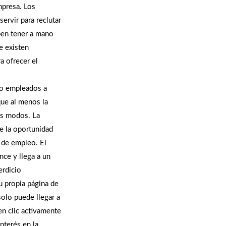
mpresa. Los
ervir para reclutar
ben tener a mano
e existen
a ofrecer el
o empleados a
que al menos la
os modos. La
ce la oportunidad
 de empleo. El
nce y llega a un
erdicio
u propia página de
solo puede llegar a
en clic activamente
nterés en la