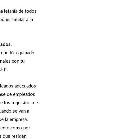
na letanía de todos
que, similar a la
eados.
 que tú, equipado
anales con tu
 ti:
pleados adecuados
base de empleados
e los requisitos de
uando se van a
de la empresa.
lmente como por
as que residen