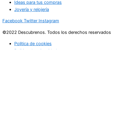
Ideas para tus compras
Joyería y relojería
Facebook
Twitter
Instagram
©2022 Descubrenos. Todos los derechos reservados
Politica de cookies
Politico de privacidad
Buscar
Buscar
lo que debe saber
en su bandeja de entrada cada mañana
SUBSCRIBITE