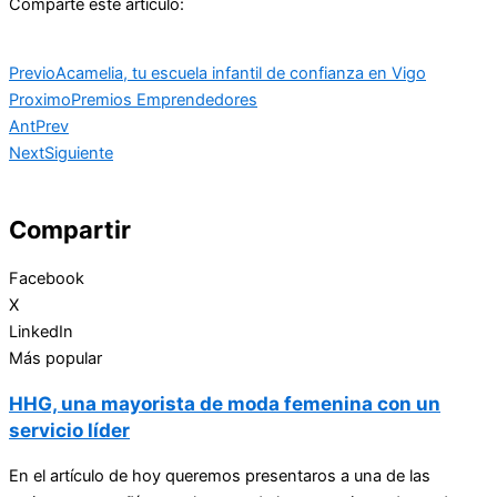
Comparte este artículo:
Previo
Acamelia, tu escuela infantil de confianza en Vigo
Proximo
Premios Emprendedores
Ant
Prev
Next
Siguiente
Compartir
Facebook
X
LinkedIn
Más popular
HHG, una mayorista de moda femenina con un
servicio líder
En el artículo de hoy queremos presentaros a una de las