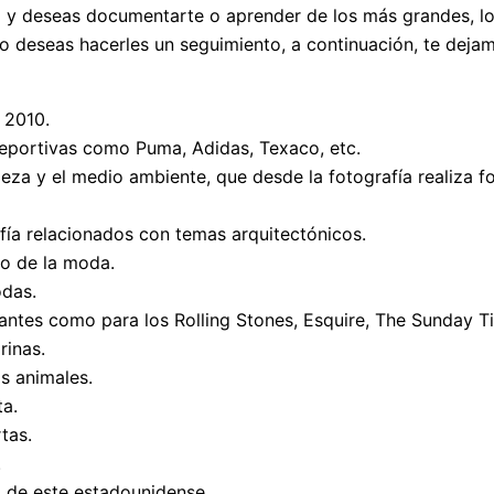
 y deseas documentarte o aprender de los más grandes, los
 o deseas hacerles un seguimiento, a continuación, te deja
 2010.
deportivas como Puma, Adidas, Texaco, etc.
za y el medio ambiente, que desde la fotografía realiza f
fía relacionados con temas arquitectónicos.
do de la moda.
odas.
ntes como para los Rolling Stones, Esquire, The Sunday T
rinas.
os animales.
ta.
tas.
.
a de este estadounidense.