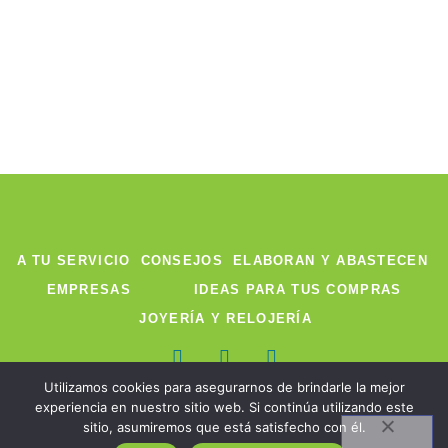
A TU SERVICIO
CONSEJOS
ELABORAN Y ABASTECEN
EMPRESAS
IDEAS PARA TUS COMPRAS
JOYERÍA Y RELOJERÍA
F
T
I
a
w
n
Utilizamos cookies para asegurarnos de brindarle la mejor
c
i
s
experiencia en nuestro sitio web. Si continúa utilizando este
e
t
t
sitio, asumiremos que está satisfecho con él.
b
t
a
©2022 Descubrenos. Todos los derechos reservados
o
e
g