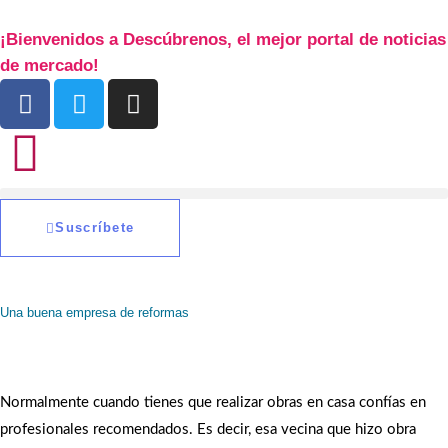
Ir
¡Bienvenidos a Descúbrenos, el mejor portal de noticias
al
de mercado!
contenido
F
T
I
a
w
n
c
i
s
e
t
t
b
t
a
o
e
g
Suscríbete
o
r
r
k
a
m
Una buena empresa de reformas
Normalmente cuando tienes que realizar obras en casa confías en
profesionales recomendados. Es decir, esa vecina que hizo obra