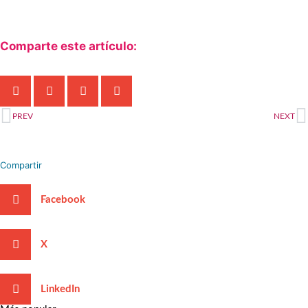
Comparte este artículo:
Ant
S
PREV
NEXT
Compartir
Facebook
X
LinkedIn