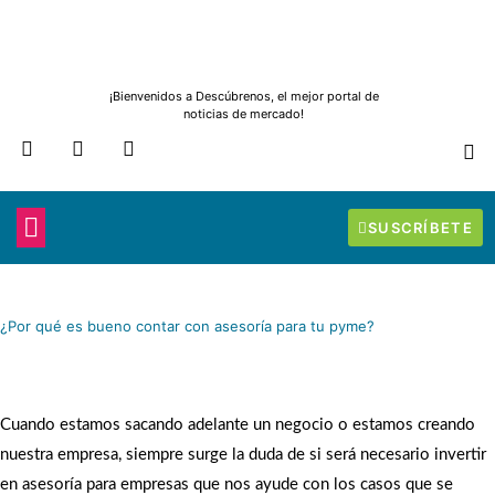
Ir
al
contenido
¡Bienvenidos a Descúbrenos, el mejor portal de
noticias de mercado!
F
T
I
a
w
n
c
i
s
e
t
t
b
t
a
SUSCRÍBETE
o
e
g
IDEAS PARA TUS COMPRAS
A TU SERVICIO
ELABORAN Y ABASTECEN
JOYERÍA Y RELOJERÍA
o
r
r
k
a
m
¿Por qué es bueno contar con asesoría para tu pyme?
Cuando estamos sacando adelante un negocio o estamos creando
nuestra empresa, siempre surge la duda de si será necesario invertir
en asesoría para empresas que nos ayude con los casos que se